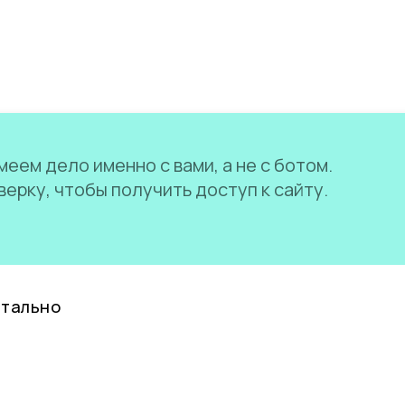
еем дело именно с вами, а не с ботом.
ерку, чтобы получить доступ к сайту.
нтально