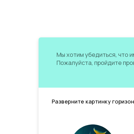
Мы хотим убедиться, что им
Пожалуйста, пройдите пров
Разверните картинку горизо