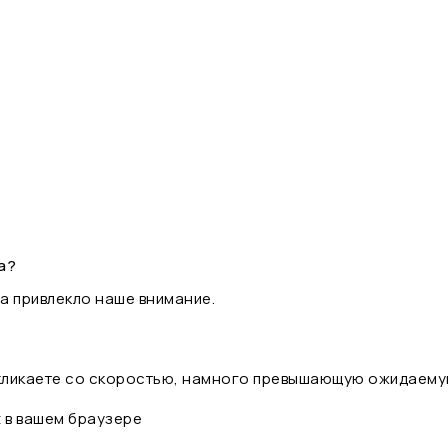
а?
а привлекло наше внимание.
 кликаете со скоростью, намного превышающую ожидаему
t в вашем браузере