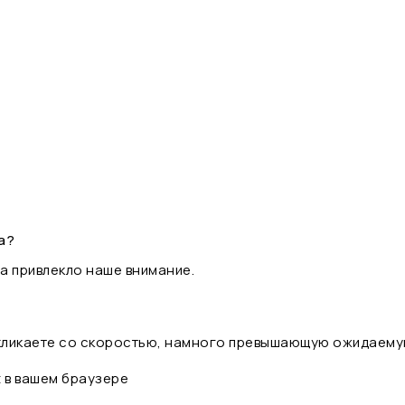
а?
а привлекло наше внимание.
 кликаете со скоростью, намного превышающую ожидаему
t в вашем браузере