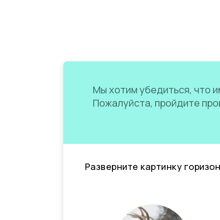
Мы хотим убедиться, что им
Пожалуйста, пройдите пров
Разверните картинку горизо