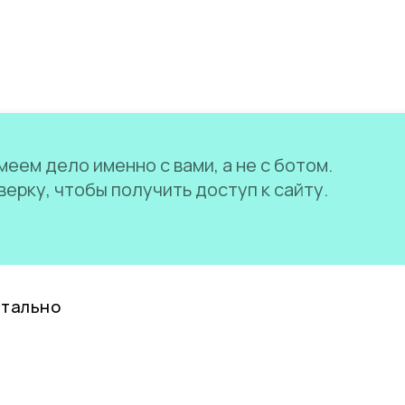
еем дело именно с вами, а не с ботом.
ерку, чтобы получить доступ к сайту.
нтально