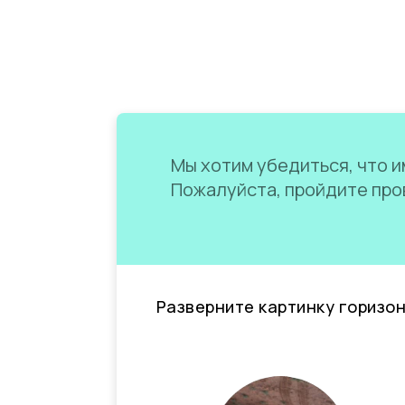
Мы хотим убедиться, что им
Пожалуйста, пройдите пров
Разверните картинку горизо