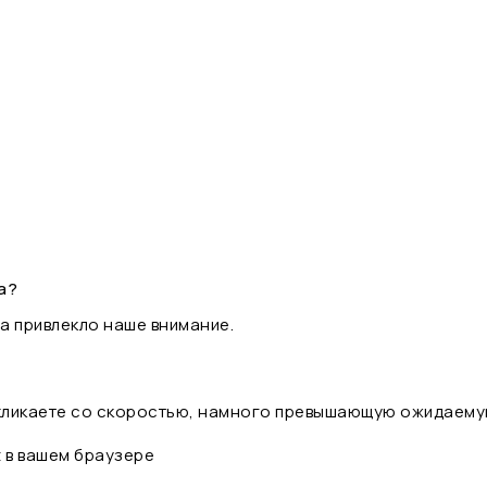
а?
а привлекло наше внимание.
 кликаете со скоростью, намного превышающую ожидаему
t в вашем браузере