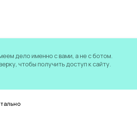
еем дело именно с вами, а не с ботом.
ерку, чтобы получить доступ к сайту.
нтально