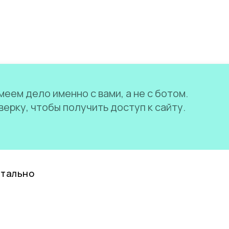
еем дело именно с вами, а не с ботом.
ерку, чтобы получить доступ к сайту.
нтально