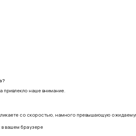
а?
а привлекло наше внимание.
 кликаете со скоростью, намного превышающую ожидаему
t в вашем браузере