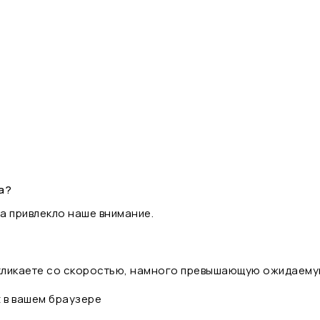
а?
а привлекло наше внимание.
 кликаете со скоростью, намного превышающую ожидаему
t в вашем браузере