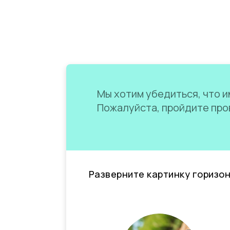
Мы хотим убедиться, что им
Пожалуйста, пройдите пров
Разверните картинку горизо