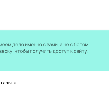
еем дело именно с вами, а не с ботом.
ерку, чтобы получить доступ к сайту.
нтально