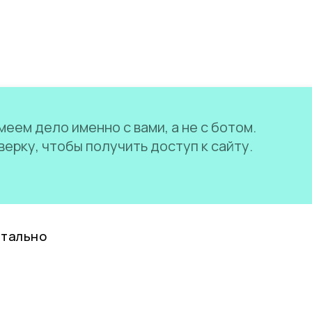
еем дело именно с вами, а не с ботом.
ерку, чтобы получить доступ к сайту.
нтально