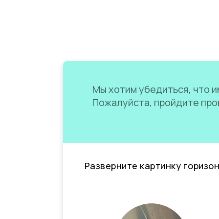
Мы хотим убедиться, что им
Пожалуйста, пройдите пров
Разверните картинку горизо