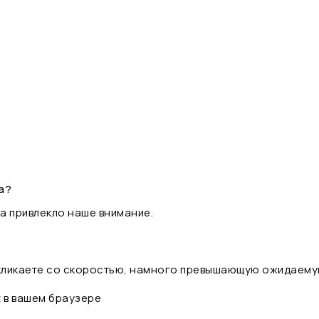
а?
а привлекло наше внимание.
 кликаете со скоростью, намного превышающую ожидаему
t в вашем браузере