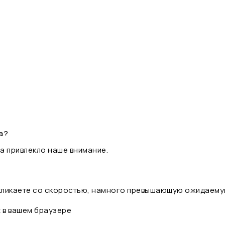
а?
а привлекло наше внимание.
 кликаете со скоростью, намного превышающую ожидаему
t в вашем браузере