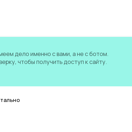
еем дело именно с вами, а не с ботом.
ерку, чтобы получить доступ к сайту.
нтально