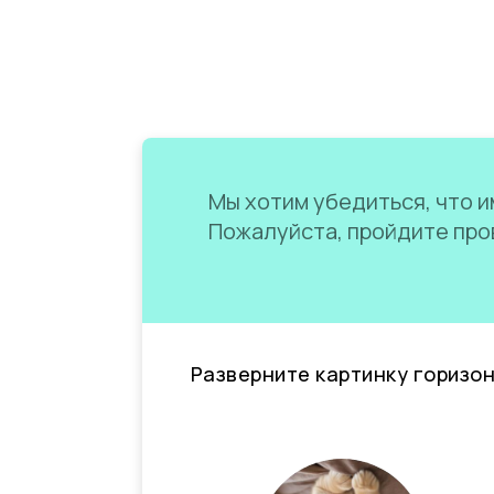
Мы хотим убедиться, что им
Пожалуйста, пройдите пров
Разверните картинку горизо