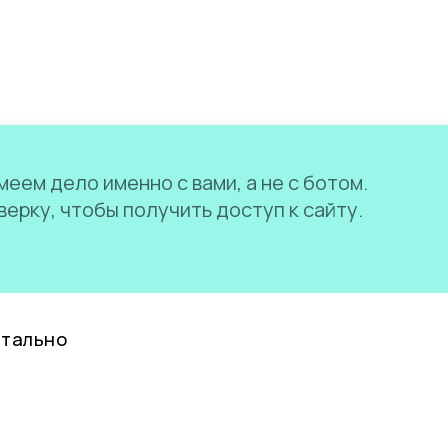
еем дело именно с вами, а не с ботом.
ерку, чтобы получить доступ к сайту.
нтально