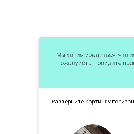
Мы хотим убедиться, что им
Пожалуйста, пройдите пров
Разверните картинку горизо