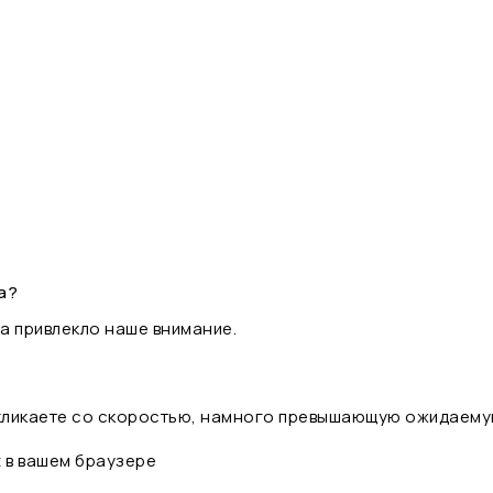
а?
а привлекло наше внимание.
 кликаете со скоростью, намного превышающую ожидаему
t в вашем браузере