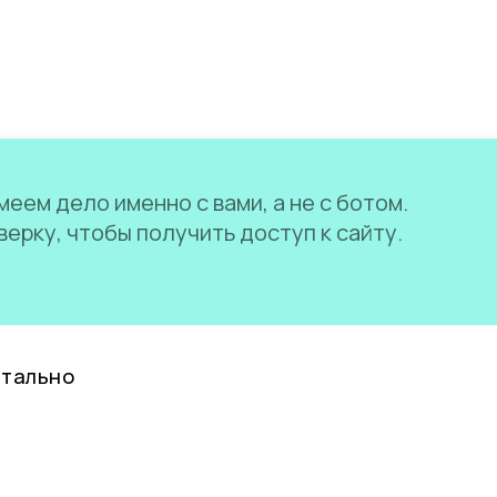
еем дело именно с вами, а не с ботом.
ерку, чтобы получить доступ к сайту.
нтально