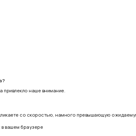
а?
а привлекло наше внимание.
 кликаете со скоростью, намного превышающую ожидаему
t в вашем браузере