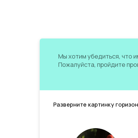
Мы хотим убедиться, что им
Пожалуйста, пройдите пров
Разверните картинку горизо