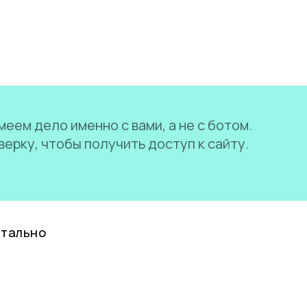
еем дело именно с вами, а не с ботом.
ерку, чтобы получить доступ к сайту.
нтально