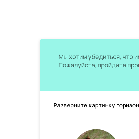
Мы хотим убедиться, что им
Пожалуйста, пройдите пров
Разверните картинку горизо