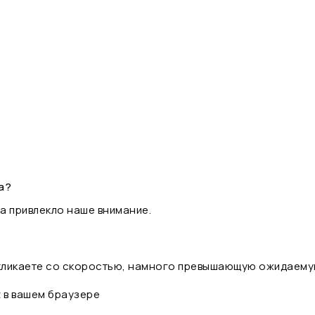
а?
а привлекло наше внимание.
 кликаете со скоростью, намного превышающую ожидаему
t в вашем браузере