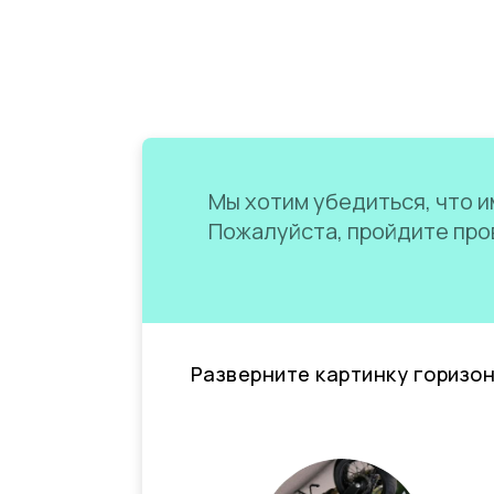
Мы хотим убедиться, что им
Пожалуйста, пройдите пров
Разверните картинку горизо