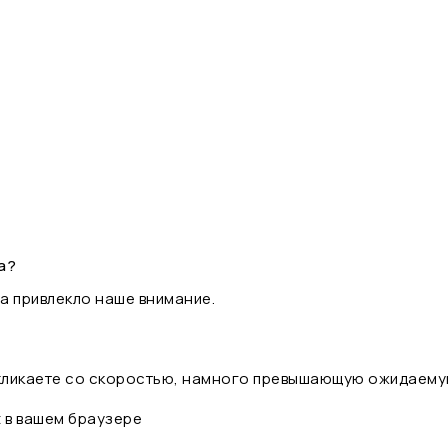
а?
а привлекло наше внимание.
 кликаете со скоростью, намного превышающую ожидаему
t в вашем браузере