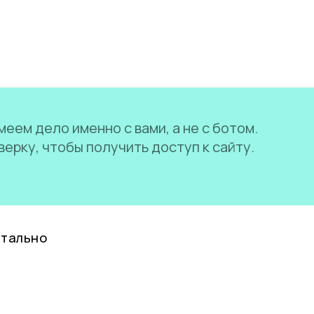
еем дело именно с вами, а не с ботом.
ерку, чтобы получить доступ к сайту.
нтально