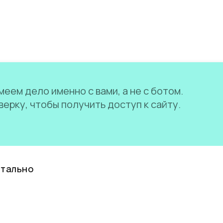
еем дело именно с вами, а не с ботом.
ерку, чтобы получить доступ к сайту.
нтально