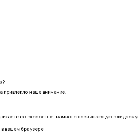
а?
а привлекло наше внимание.
 кликаете со скоростью, намного превышающую ожидаему
t в вашем браузере