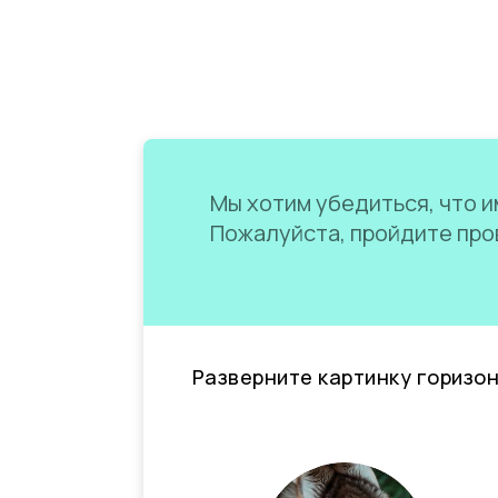
Мы хотим убедиться, что им
Пожалуйста, пройдите пров
Разверните картинку горизо