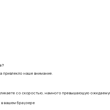
а?
а привлекло наше внимание.
 кликаете со скоростью, намного превышающую ожидаему
t в вашем браузере