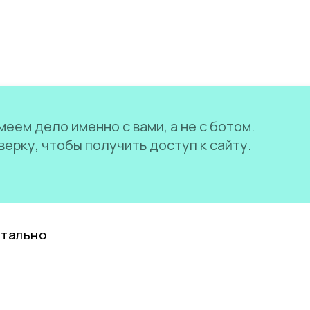
еем дело именно с вами, а не с ботом.
ерку, чтобы получить доступ к сайту.
нтально