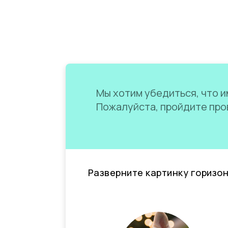
Мы хотим убедиться, что им
Пожалуйста, пройдите пров
Разверните картинку горизо