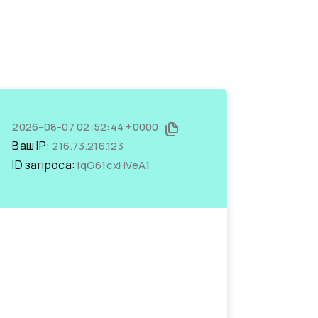
2026-08-07 02:52:44 +0000
Ваш IP:
216.73.216.123
ID запроса:
iqG61cxHVeA1