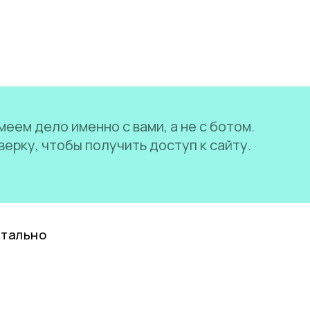
еем дело именно с вами, а не с ботом.
ерку, чтобы получить доступ к сайту.
нтально