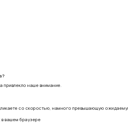
а?
а привлекло наше внимание.
 кликаете со скоростью, намного превышающую ожидаему
t в вашем браузере