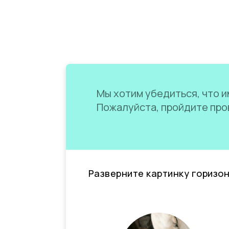
Мы хотим убедиться, что им
Пожалуйста, пройдите пров
Разверните картинку горизо