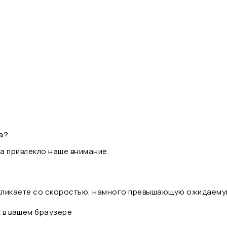
а?
а привлекло наше внимание.
 кликаете со скоростью, намного превышающую ожидаему
t в вашем браузере