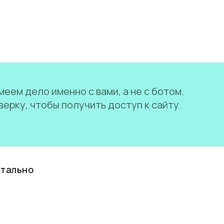
еем дело именно с вами, а не с ботом.
ерку, чтобы получить доступ к сайту.
нтально