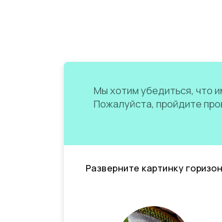
Мы хотим убедиться, что им
Пожалуйста, пройдите пров
Разверните картинку горизо