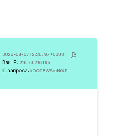
2026-08-07 12:26:46 +0000
Ваш IP:
216.73.216.165
ID запроса:
kQQ08WSmN0U1