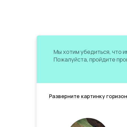
Мы хотим убедиться, что им
Пожалуйста, пройдите пров
Разверните картинку горизо