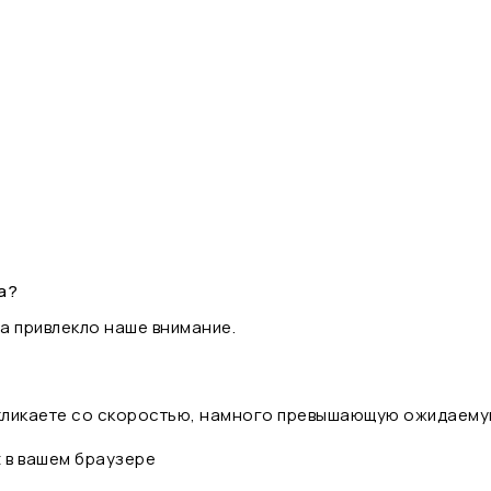
а?
а привлекло наше внимание.
 кликаете со скоростью, намного превышающую ожидаему
t в вашем браузере