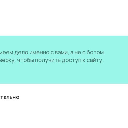
еем дело именно с вами, а не с ботом.
ерку, чтобы получить доступ к сайту.
нтально