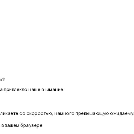
а?
а привлекло наше внимание.
 кликаете со скоростью, намного превышающую ожидаему
t в вашем браузере