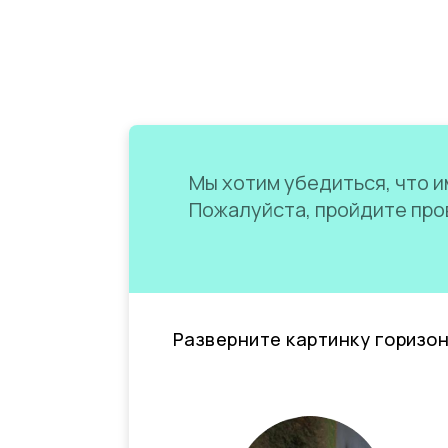
Мы хотим убедиться, что им
Пожалуйста, пройдите пров
Разверните картинку горизо