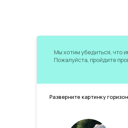
Мы хотим убедиться, что им
Пожалуйста, пройдите пров
Разверните картинку горизо