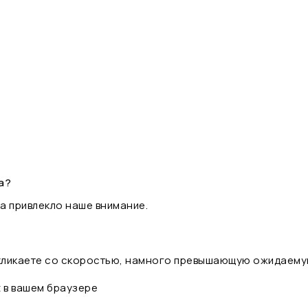
а?
а привлекло наше внимание.
 кликаете со скоростью, намного превышающую ожидаему
t в вашем браузере