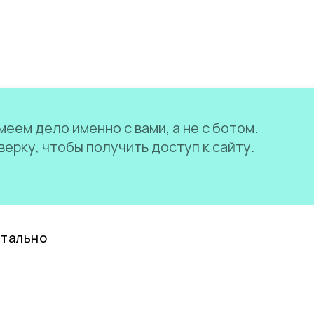
еем дело именно с вами, а не с ботом.
ерку, чтобы получить доступ к сайту.
нтально