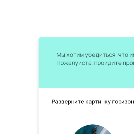
Мы хотим убедиться, что им
Пожалуйста, пройдите пров
Разверните картинку горизо