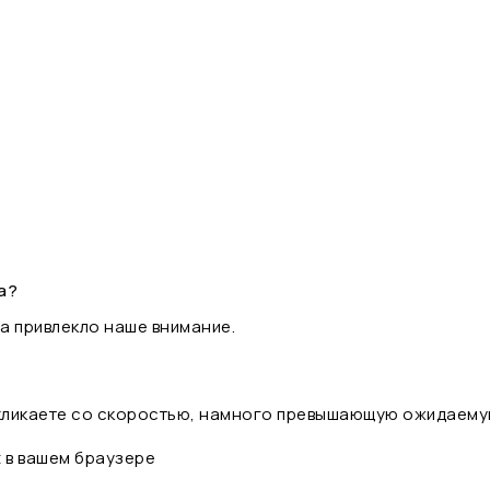
а?
а привлекло наше внимание.
 кликаете со скоростью, намного превышающую ожидаему
t в вашем браузере