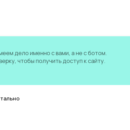
еем дело именно с вами, а не с ботом.
ерку, чтобы получить доступ к сайту.
нтально