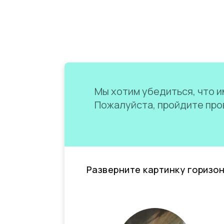
Мы хотим убедиться, что им
Пожалуйста, пройдите пров
Разверните картинку горизо