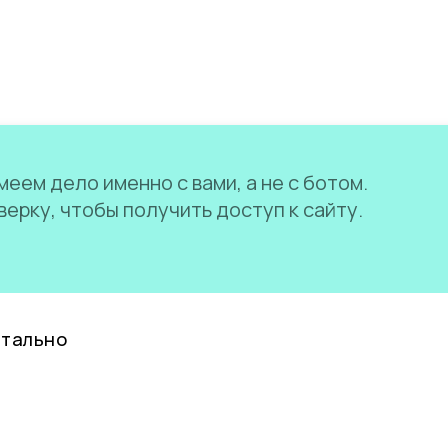
еем дело именно с вами, а не с ботом.
ерку, чтобы получить доступ к сайту.
нтально