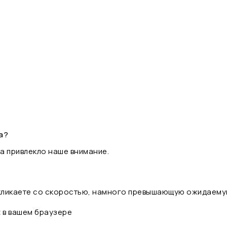
а?
а привлекло наше внимание.
 кликаете со скоростью, намного превышающую ожидаему
t в вашем браузере