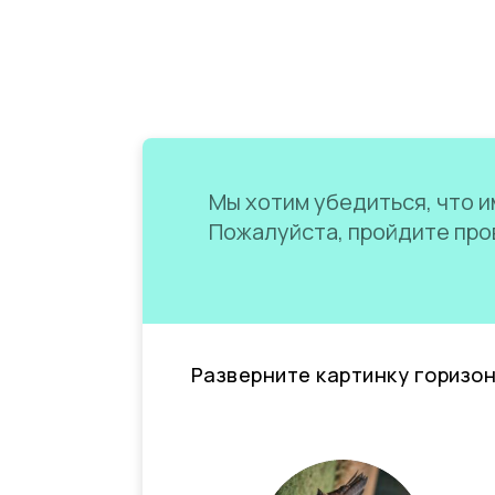
Мы хотим убедиться, что им
Пожалуйста, пройдите пров
Разверните картинку горизо