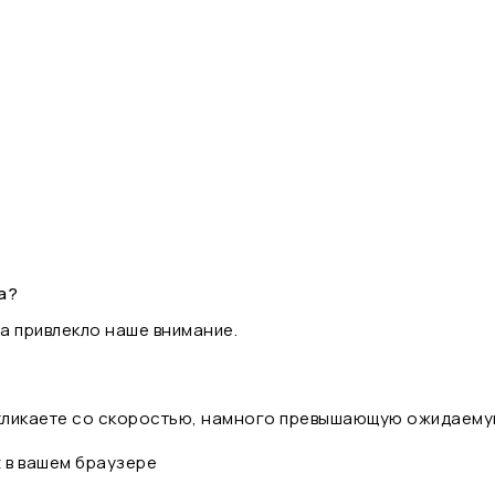
а?
а привлекло наше внимание.
 кликаете со скоростью, намного превышающую ожидаему
t в вашем браузере