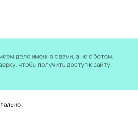
еем дело именно с вами, а не с ботом.
ерку, чтобы получить доступ к сайту.
нтально