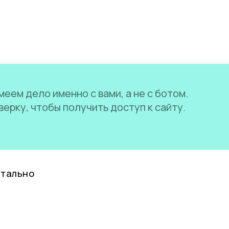
еем дело именно с вами, а не с ботом.
ерку, чтобы получить доступ к сайту.
нтально