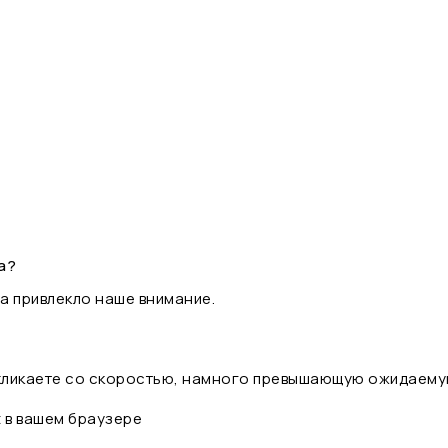
а?
а привлекло наше внимание.
 кликаете со скоростью, намного превышающую ожидаему
t в вашем браузере