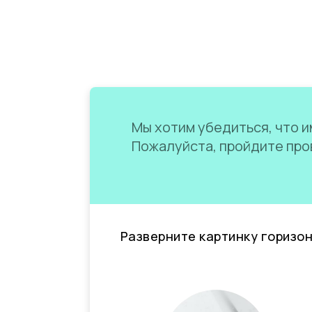
Мы хотим убедиться, что им
Пожалуйста, пройдите пров
Разверните картинку горизо