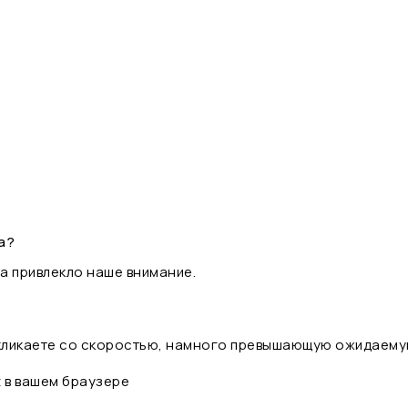
а?
а привлекло наше внимание.
 кликаете со скоростью, намного превышающую ожидаему
t в вашем браузере