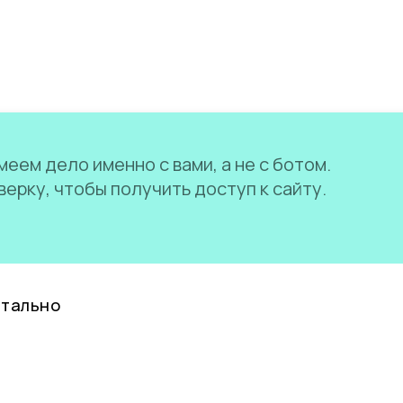
еем дело именно с вами, а не с ботом.
ерку, чтобы получить доступ к сайту.
нтально