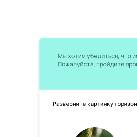
Мы хотим убедиться, что им
Пожалуйста, пройдите пров
Разверните картинку горизо