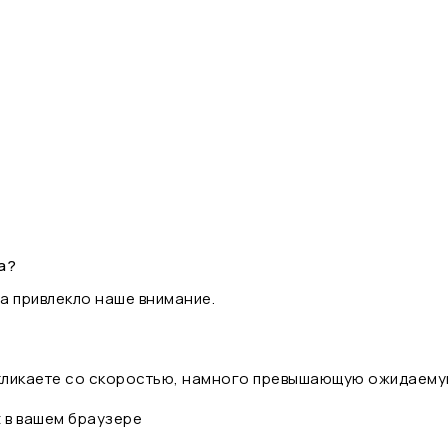
а?
а привлекло наше внимание.
 кликаете со скоростью, намного превышающую ожидаему
t в вашем браузере