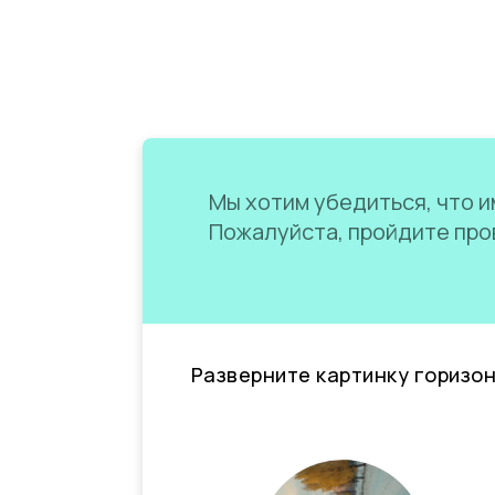
Мы хотим убедиться, что им
Пожалуйста, пройдите пров
Разверните картинку горизо