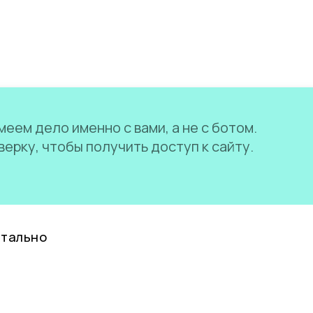
еем дело именно с вами, а не с ботом.
ерку, чтобы получить доступ к сайту.
нтально