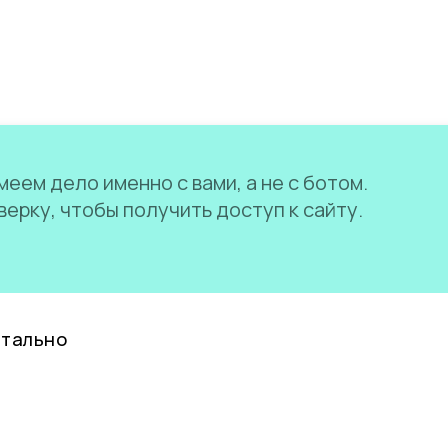
еем дело именно с вами, а не с ботом.
ерку, чтобы получить доступ к сайту.
нтально