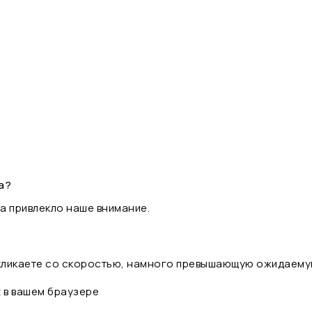
а?
а привлекло наше внимание.
 кликаете со скоростью, намного превышающую ожидаему
t в вашем браузере