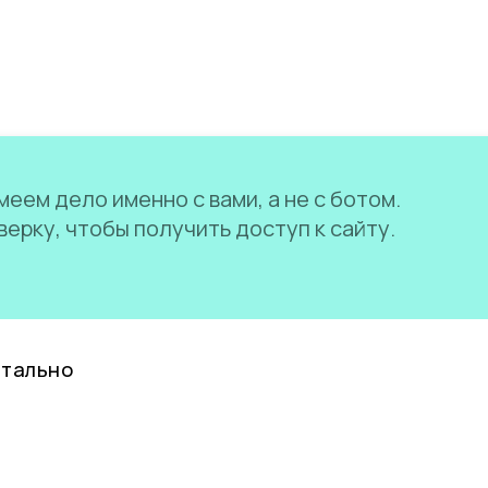
еем дело именно с вами, а не с ботом.
ерку, чтобы получить доступ к сайту.
нтально