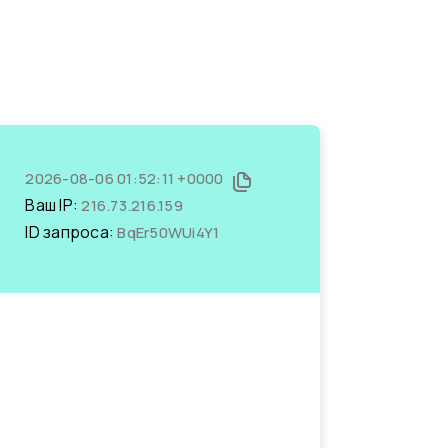
2026-08-06 01:52:11 +0000
Ваш IP:
216.73.216.159
ID запроса:
BqEr50WUi4Y1