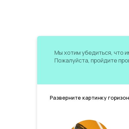
Мы хотим убедиться, что им
Пожалуйста, пройдите пров
Разверните картинку горизо