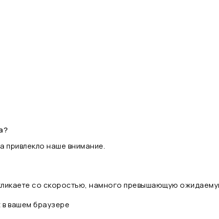
а?
а привлекло наше внимание.
 кликаете со скоростью, намного превышающую ожидаему
t в вашем браузере