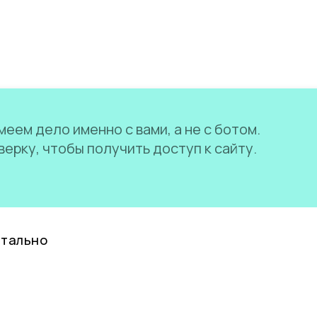
еем дело именно с вами, а не с ботом.
ерку, чтобы получить доступ к сайту.
нтально