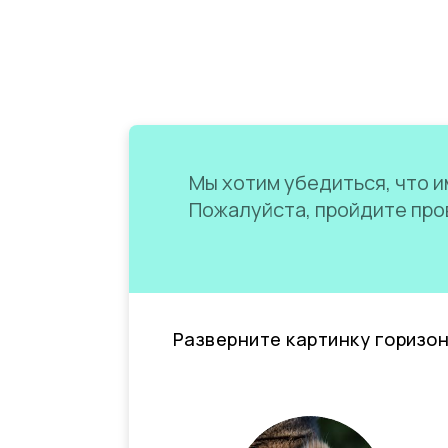
Мы хотим убедиться, что им
Пожалуйста, пройдите пров
Разверните картинку горизо