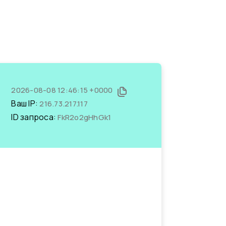
2026-08-08 12:46:15 +0000
Ваш IP:
216.73.217.117
ID запроса:
FkR2o2gHhGk1