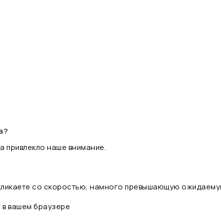
а?
а привлекло наше внимание.
 кликаете со скоростью, намного превышающую ожидаему
t в вашем браузере