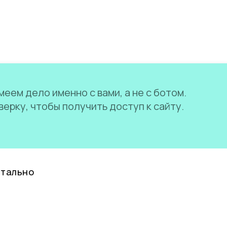
еем дело именно с вами, а не с ботом.
ерку, чтобы получить доступ к сайту.
нтально