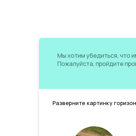
Мы хотим убедиться, что им
Пожалуйста, пройдите пров
Разверните картинку горизо