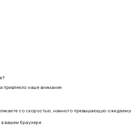
а?
а привлекло наше внимание.
 кликаете со скоростью, намного превышающую ожидаему
t в вашем браузере