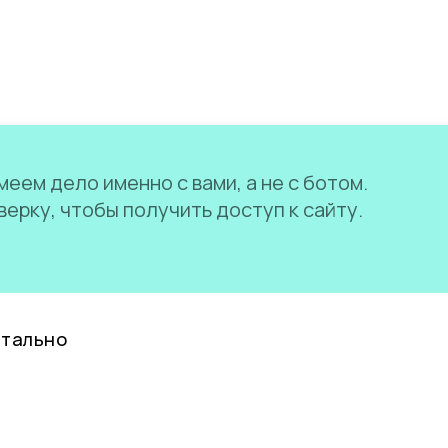
еем дело именно с вами, а не с ботом.
ерку, чтобы получить доступ к сайту.
нтально