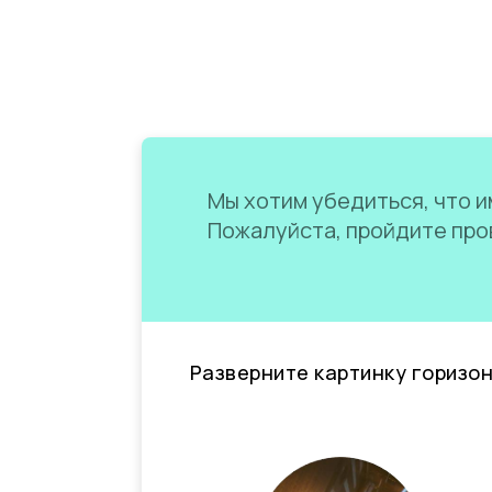
Мы хотим убедиться, что им
Пожалуйста, пройдите пров
Разверните картинку горизо