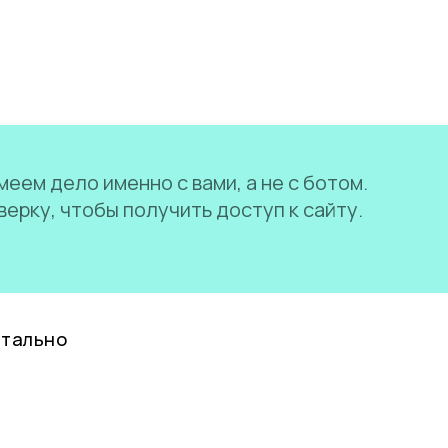
еем дело именно с вами, а не с ботом.
ерку, чтобы получить доступ к сайту.
нтально