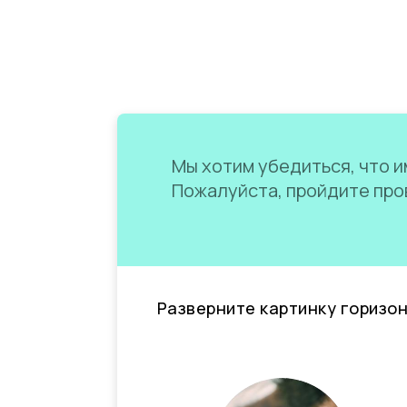
Мы хотим убедиться, что им
Пожалуйста, пройдите пров
Разверните картинку горизо