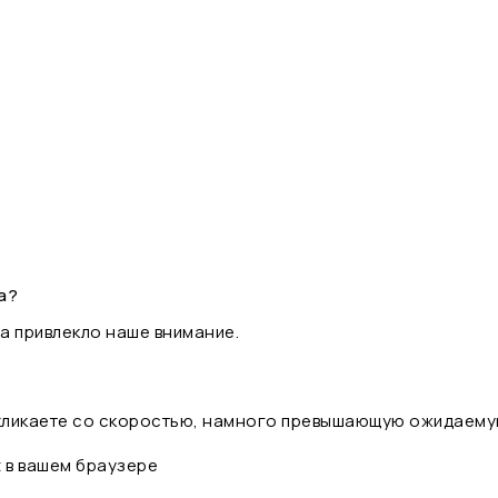
а?
а привлекло наше внимание.
 кликаете со скоростью, намного превышающую ожидаему
t в вашем браузере