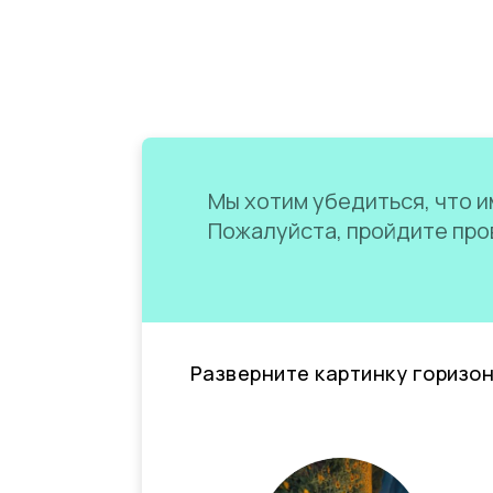
Мы хотим убедиться, что им
Пожалуйста, пройдите пров
Разверните картинку горизо