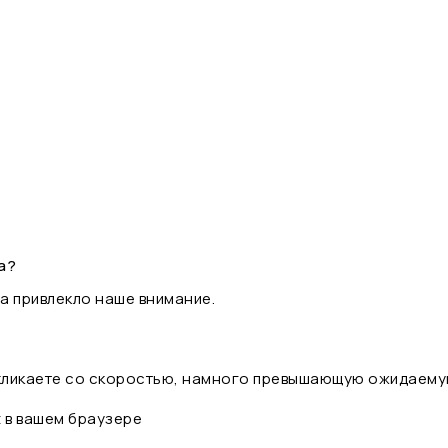
а?
а привлекло наше внимание.
 кликаете со скоростью, намного превышающую ожидаему
t в вашем браузере