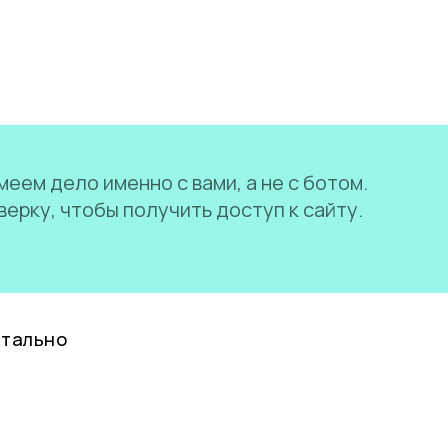
еем дело именно с вами, а не с ботом.
ерку, чтобы получить доступ к сайту.
нтально