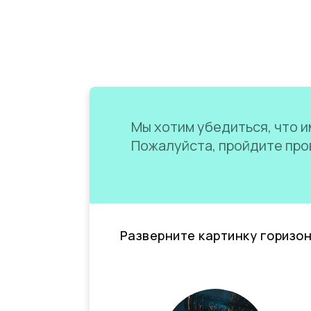
Мы хотим убедиться, что им
Пожалуйста, пройдите пров
Разверните картинку горизо