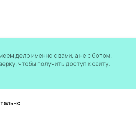
еем дело именно с вами, а не с ботом.
ерку, чтобы получить доступ к сайту.
нтально