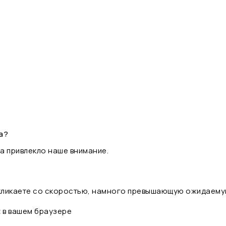
а?
а привлекло наше внимание.
 кликаете со скоростью, намного превышающую ожидаему
t в вашем браузере