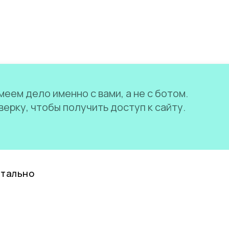
еем дело именно с вами, а не с ботом.
ерку, чтобы получить доступ к сайту.
нтально