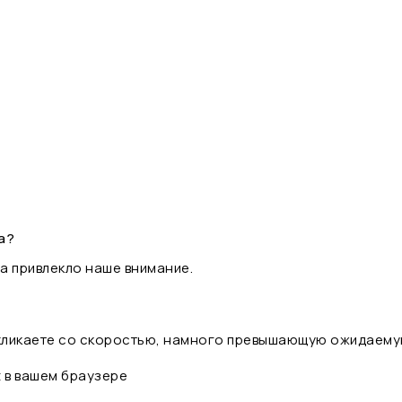
а?
а привлекло наше внимание.
 кликаете со скоростью, намного превышающую ожидаему
t в вашем браузере