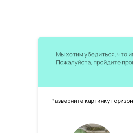
Мы хотим убедиться, что им
Пожалуйста, пройдите пров
Разверните картинку горизо