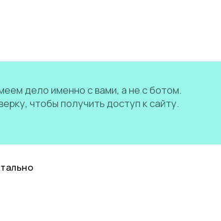
еем дело именно с вами, а не с ботом.
ерку, чтобы получить доступ к сайту.
нтально