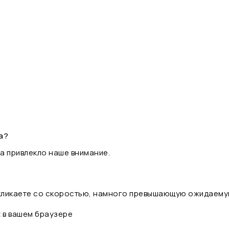
а?
а привлекло наше внимание.
 кликаете со скоростью, намного превышающую ожидаему
t в вашем браузере