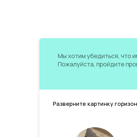
Мы хотим убедиться, что им
Пожалуйста, пройдите пров
Разверните картинку горизо