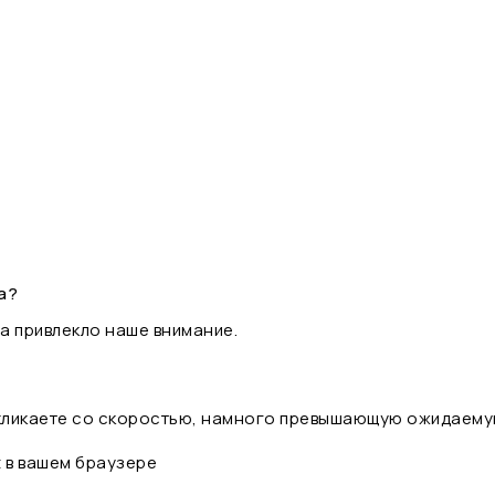
а?
а привлекло наше внимание.
 кликаете со скоростью, намного превышающую ожидаему
t в вашем браузере