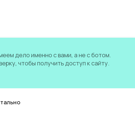
еем дело именно с вами, а не с ботом.
ерку, чтобы получить доступ к сайту.
нтально