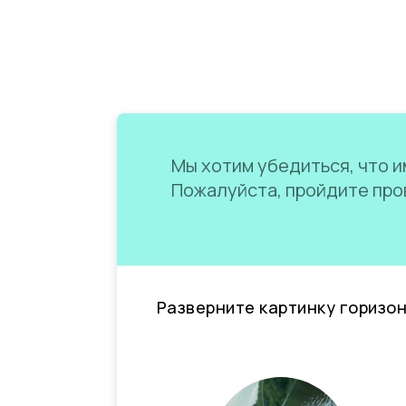
Мы хотим убедиться, что им
Пожалуйста, пройдите пров
Разверните картинку горизо