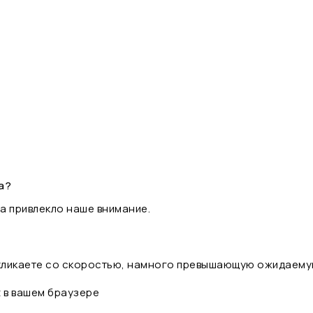
а?
а привлекло наше внимание.
 кликаете со скоростью, намного превышающую ожидаему
t в вашем браузере