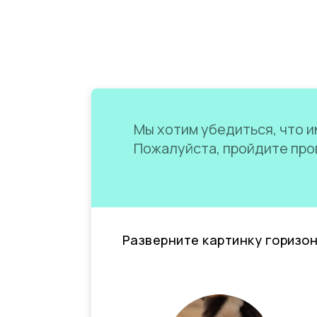
Мы хотим убедиться, что им
Пожалуйста, пройдите пров
Разверните картинку горизо