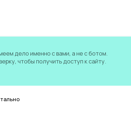
еем дело именно с вами, а не с ботом.
ерку, чтобы получить доступ к сайту.
нтально