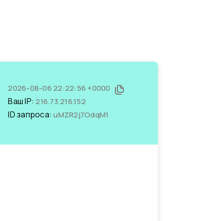
2026-08-06 22:22:56 +0000
Ваш IP:
216.73.216.152
ID запроса:
uMZR2j7OdqM1