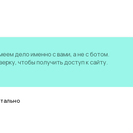
еем дело именно с вами, а не с ботом.
ерку, чтобы получить доступ к сайту.
нтально