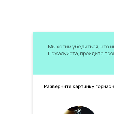
Мы хотим убедиться, что им
Пожалуйста, пройдите пров
Разверните картинку горизо