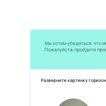
Мы хотим убедиться, что им
Пожалуйста, пройдите пров
Разверните картинку горизо