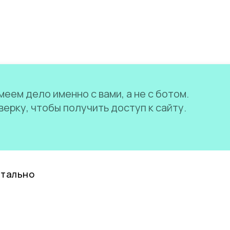
еем дело именно с вами, а не с ботом.
ерку, чтобы получить доступ к сайту.
нтально