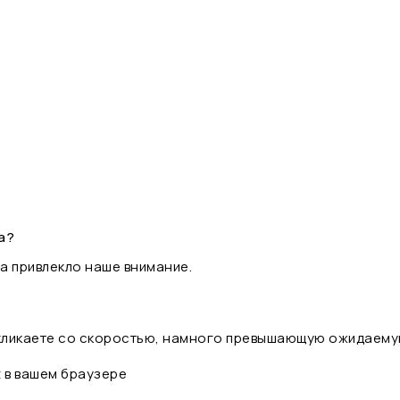
а?
а привлекло наше внимание.
 кликаете со скоростью, намного превышающую ожидаему
t в вашем браузере