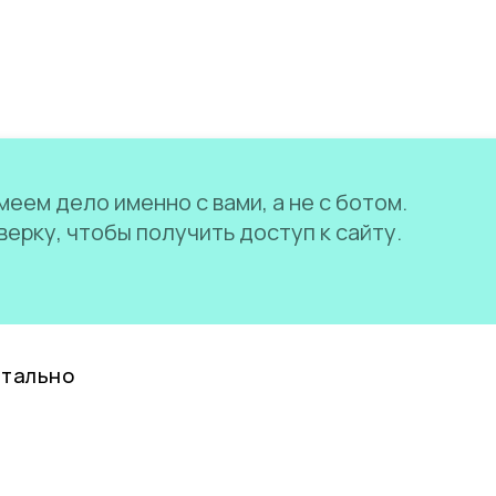
еем дело именно с вами, а не с ботом.
ерку, чтобы получить доступ к сайту.
нтально