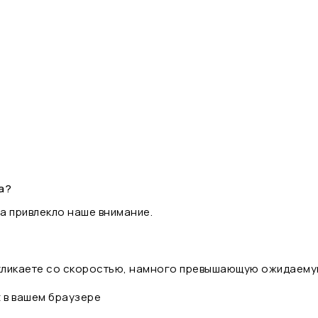
а?
а привлекло наше внимание.
 кликаете со скоростью, намного превышающую ожидаему
t в вашем браузере