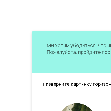
Мы хотим убедиться, что им
Пожалуйста, пройдите пров
Разверните картинку горизо