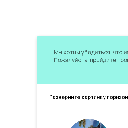
Мы хотим убедиться, что им
Пожалуйста, пройдите пров
Разверните картинку горизо