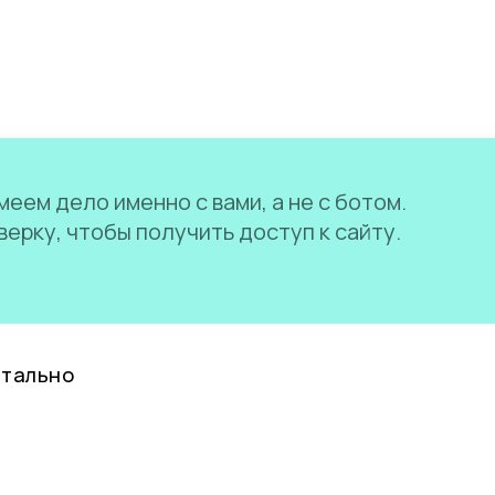
еем дело именно с вами, а не с ботом.
ерку, чтобы получить доступ к сайту.
нтально