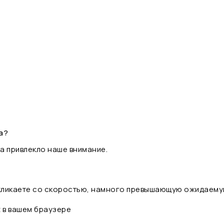
а?
а привлекло наше внимание.
 кликаете со скоростью, намного превышающую ожидаему
t в вашем браузере