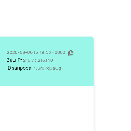
2026-08-06 15:19:53 +0000
Ваш IP:
216.73.216.140
ID запроса:
rJSr6Kq6aCg1