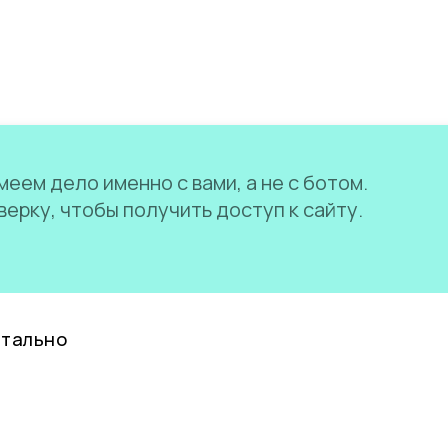
еем дело именно с вами, а не с ботом.
ерку, чтобы получить доступ к сайту.
нтально