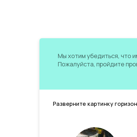
Мы хотим убедиться, что им
Пожалуйста, пройдите пров
Разверните картинку горизо