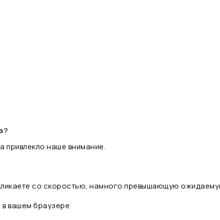
а?
а привлекло наше внимание.
 кликаете со скоростью, намного превышающую ожидаему
t в вашем браузере