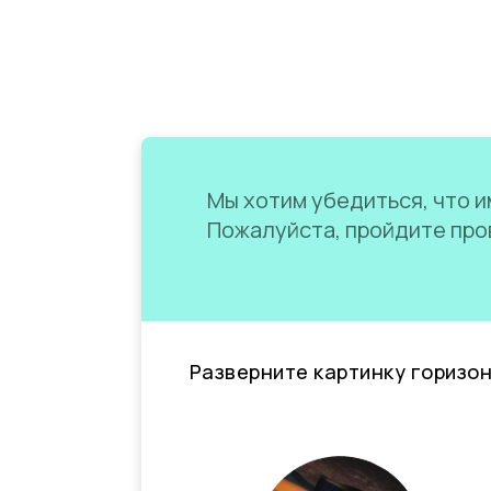
Мы хотим убедиться, что им
Пожалуйста, пройдите пров
Разверните картинку горизо