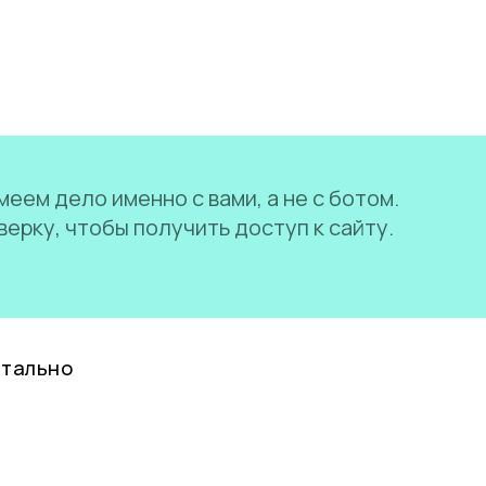
еем дело именно с вами, а не с ботом.
ерку, чтобы получить доступ к сайту.
нтально