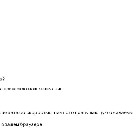
а?
а привлекло наше внимание.
 кликаете со скоростью, намного превышающую ожидаему
t в вашем браузере