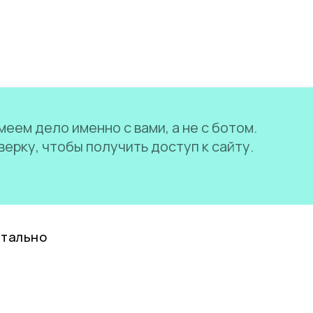
еем дело именно с вами, а не с ботом.
ерку, чтобы получить доступ к сайту.
нтально