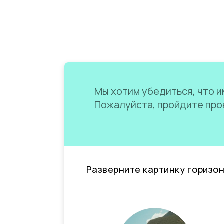
Мы хотим убедиться, что им
Пожалуйста, пройдите пров
Разверните картинку горизо