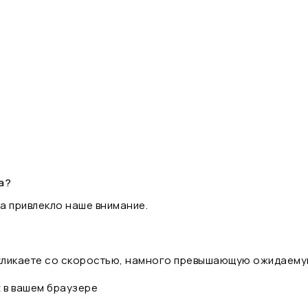
а?
а привлекло наше внимание.
 кликаете со скоростью, намного превышающую ожидаему
t в вашем браузере