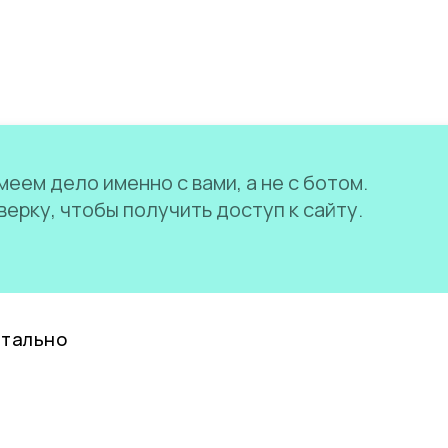
еем дело именно с вами, а не с ботом.
ерку, чтобы получить доступ к сайту.
нтально