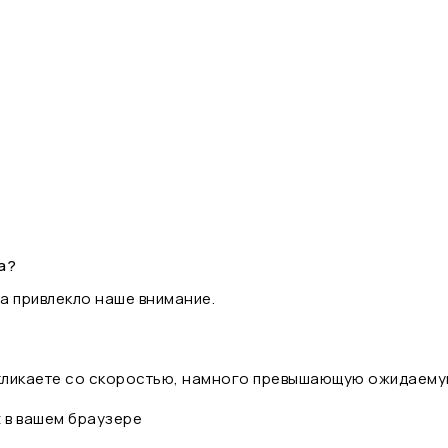
а?
а привлекло наше внимание.
 кликаете со скоростью, намного превышающую ожидаему
t в вашем браузере