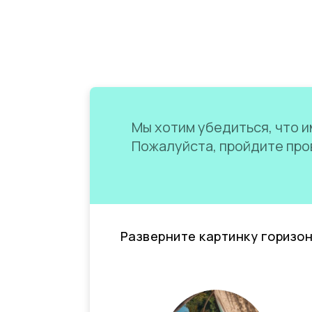
Мы хотим убедиться, что им
Пожалуйста, пройдите пров
Разверните картинку горизо