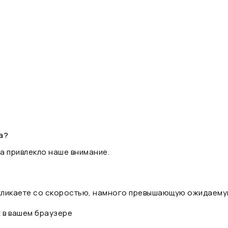
а?
а привлекло наше внимание.
 кликаете со скоростью, намного превышающую ожидаему
t в вашем браузере