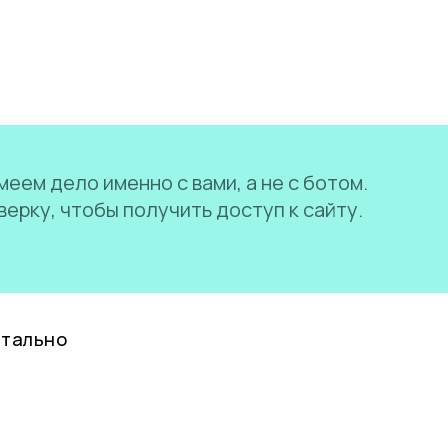
еем дело именно с вами, а не с ботом.
ерку, чтобы получить доступ к сайту.
нтально