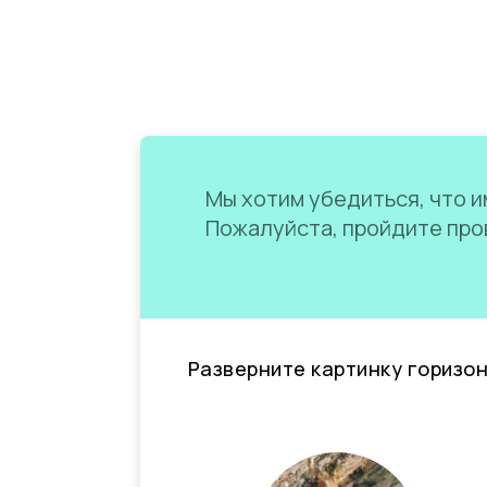
Мы хотим убедиться, что им
Пожалуйста, пройдите пров
Разверните картинку горизо