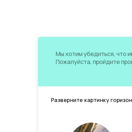
Мы хотим убедиться, что им
Пожалуйста, пройдите пров
Разверните картинку горизо