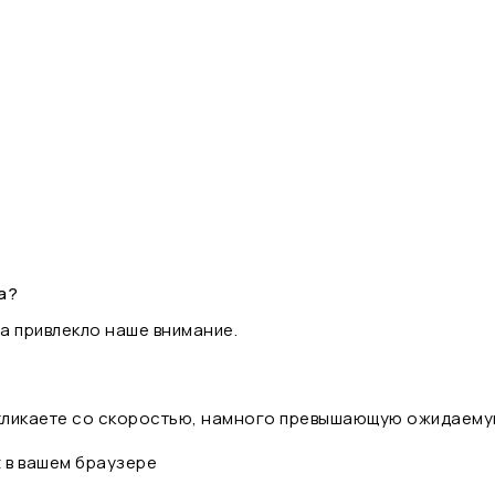
а?
а привлекло наше внимание.
 кликаете со скоростью, намного превышающую ожидаему
t в вашем браузере