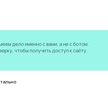
еем дело именно с вами, а не с ботом.
ерку, чтобы получить доступ к сайту.
нтально