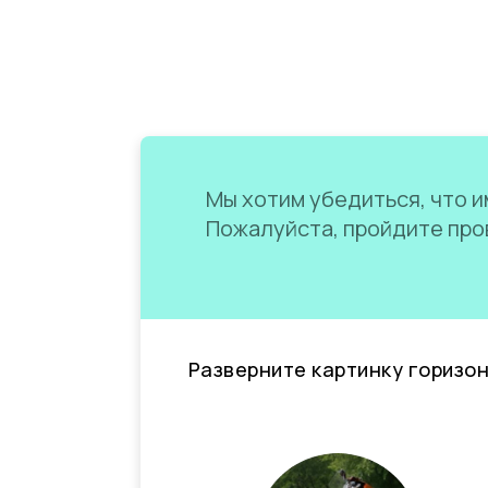
Мы хотим убедиться, что им
Пожалуйста, пройдите пров
Разверните картинку горизо