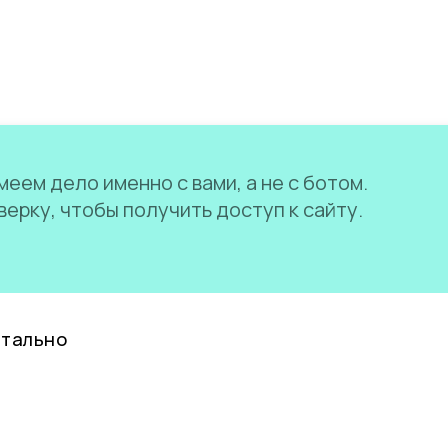
еем дело именно с вами, а не с ботом.
ерку, чтобы получить доступ к сайту.
нтально