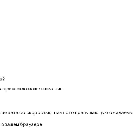
а?
а привлекло наше внимание.
 кликаете со скоростью, намного превышающую ожидаему
t в вашем браузере