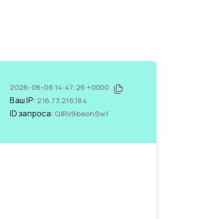
2026-08-06 14:47:26 +0000
Ваш IP:
216.73.216.184
ID запроса:
QlRV9beohSw1