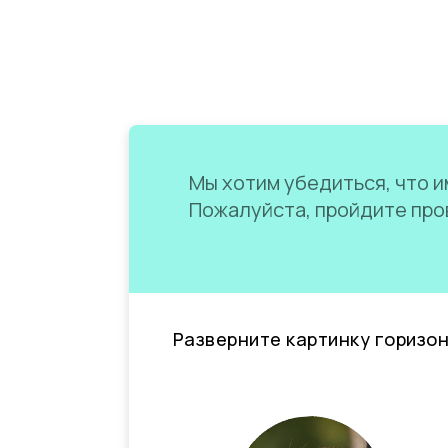
Мы хотим убедиться, что им
Пожалуйста, пройдите пров
Разверните картинку горизо