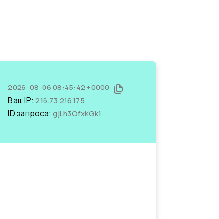
2026-08-06 08:45:42 +0000
Ваш IP:
216.73.216.175
ID запроса:
gjLh3OfxKGk1