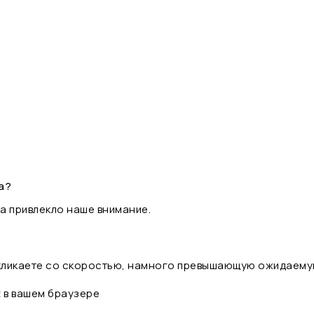
а?
а привлекло наше внимание.
 кликаете со скоростью, намного превышающую ожидаему
t в вашем браузере