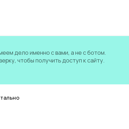
еем дело именно с вами, а не с ботом.
ерку, чтобы получить доступ к сайту.
нтально