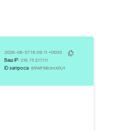
2026-08-07 18:09:11 +0000
Ваш IP:
216.73.217.111
ID запроса:
B9WF98UmX0U1