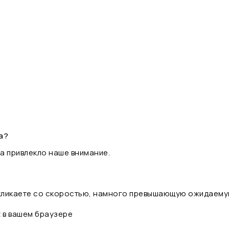
а?
а привлекло наше внимание.
 кликаете со скоростью, намного превышающую ожидаему
t в вашем браузере