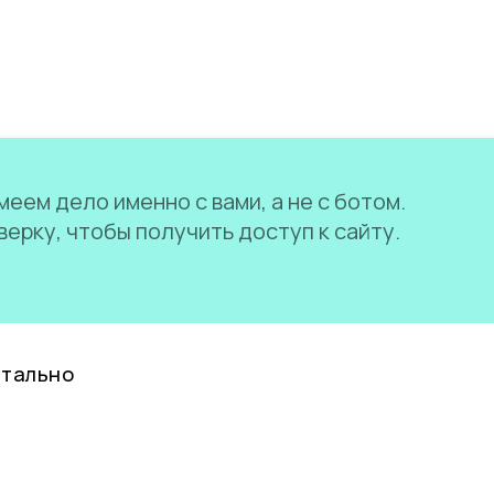
еем дело именно с вами, а не с ботом.
ерку, чтобы получить доступ к сайту.
нтально