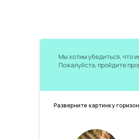
Мы хотим убедиться, что им
Пожалуйста, пройдите пров
Разверните картинку горизо