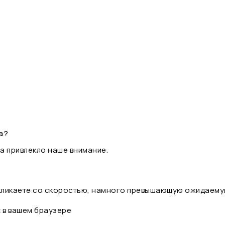
а?
а привлекло наше внимание.
 кликаете со скоростью, намного превышающую ожидаему
t в вашем браузере