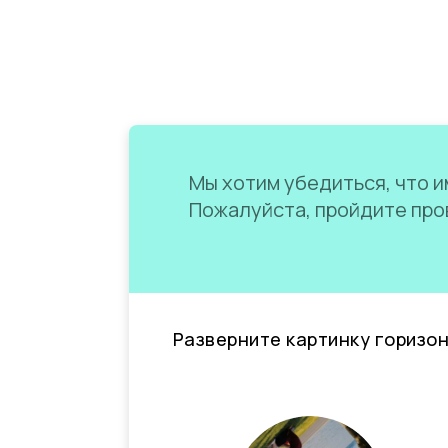
Мы хотим убедиться, что им
Пожалуйста, пройдите пров
Разверните картинку горизо