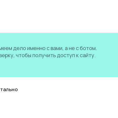
еем дело именно с вами, а не с ботом.
ерку, чтобы получить доступ к сайту.
нтально